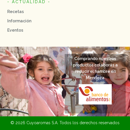
- ACTUALIDAD -
Recetas
Información
Eventos
Comprando nuestros
productos colaborás a
reducir el hambre en
Mendoza
© 2026 Cuyoaromas S.A. Todos los derechos reservados