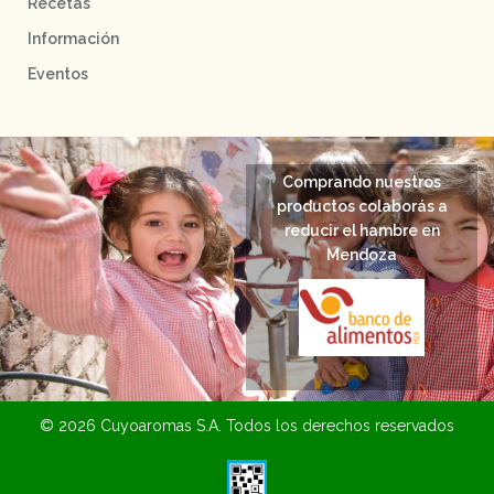
Recetas
Información
Eventos
Comprando nuestros
productos colaborás a
reducir el hambre en
Mendoza
© 2026 Cuyoaromas S.A. Todos los derechos reservados