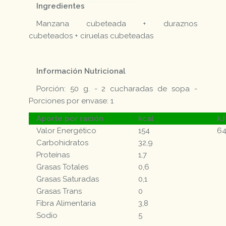
Ingredientes
Manzana cubeteada + duraznos
cubeteados + ciruelas cubeteadas
Información Nutricional
Porción: 50 g. - 2 cucharadas de sopa -
Porciones por envase: 1
Aporte por ración
kcal
kJ
Valor Energético
154
6
Carbohidratos
32,9
Proteínas
1,7
Grasas Totales
0,6
Grasas Saturadas
0,1
Grasas Trans
0
Fibra Alimentaria
3,8
Sodio
5