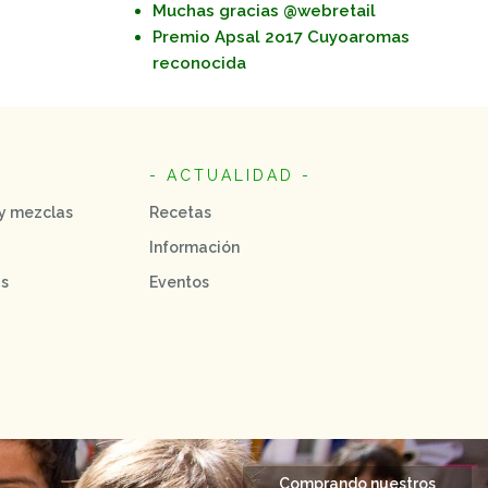
Muchas gracias @webretail
Premio Apsal 2o17 Cuyoaromas
reconocida
- ACTUALIDAD -
 y mezclas
Recetas
Información
as
Eventos
Comprando nuestros