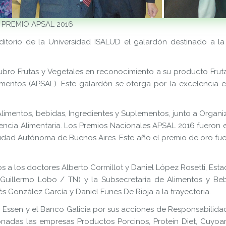
PREMIO APSAL 2016
torio de la Universidad ISALUD el galardón destinado a la 
bro Frutas y Vegetales en reconocimiento a su producto Frut
imentos (APSAL). Este galardón se otorga por la excelencia e
 Alimentos, bebidas, Ingredientes y Suplementos, junto a Organi
tencia Alimentaria. Los Premios Nacionales APSAL 2016 fueron 
iudad Autónoma de Buenos Aires. Este año el premio de oro fue
 a los doctores Alberto Cormillot y Daniel López Rosetti, Est
 (Guillermo Lobo / TN) y la Subsecretaría de Alimentos y Beb
 González García y Daniel Funes De Rioja a la trayectoria.
ssen y el Banco Galicia por sus acciones de Responsabilidad 
onadas las empresas Productos Porcinos, Protein Diet, Cuyoar