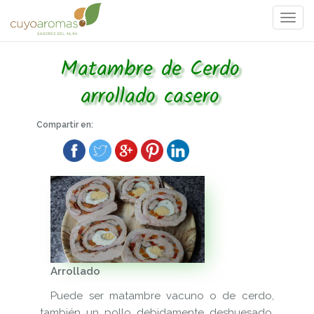
Togg
navi
Matambre de Cerdo
arrollado casero
Compartir en:
Arrollado
Puede ser matambre vacuno o de cerdo,
también un pollo debidamente deshuesado.