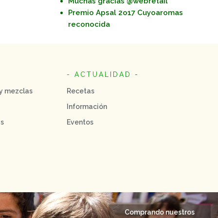
Muchas gracias @webretail
Premio Apsal 2o17 Cuyoaromas
reconocida
- ACTUALIDAD -
 y mezclas
Recetas
Información
as
Eventos
Comprando nuestros